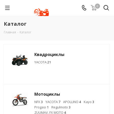
0
Каталог
Главная
-
Каталог
Квадроциклы
YACOTA
21
Мотоциклы
NFX
3
YACOTA
7
APOLLINO
4
Kayo
3
Progasi
1
Regulmoto
3
ZUUMAV, FX MOTO
4