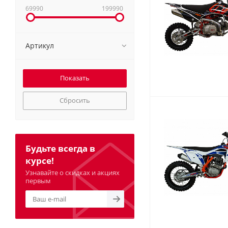
69990
199990
Артикул
Сбросить
Будьте всегда в
курсе!
Узнавайте о скидках и акциях
первым