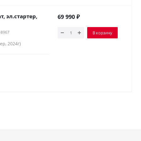
, эл.стартер,
69 990
₽
-8967
В корзину
ер, 2024г)