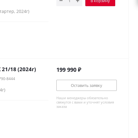
В корзину
тартер, 2024г)
21/18 (2024г)
199 990
₽
790-8444
Оставить заявку
4г)
Наши менеджеры обязательно
свяжутся с вами и уточнят условия
заказа