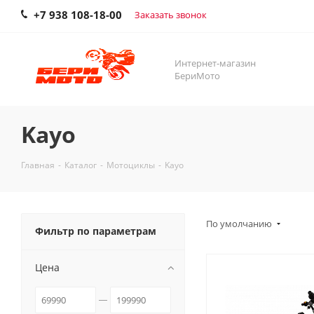
+7 938 108-18-00
Заказать звонок
Интернет-магазин
БериМото
Kayo
Главная
-
Каталог
-
Мотоциклы
-
Kayo
По умолчанию
Фильтр по параметрам
Цена