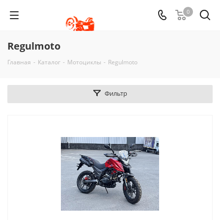
0
Regulmoto
Главная
-
Каталог
-
Мотоциклы
-
Regulmoto
Фильтр